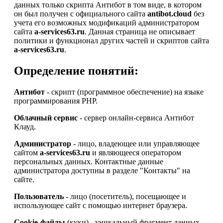
данных только скрипта Антибот в том виде, в котором
он был получен с официального сайта
antibot.cloud
без
учета его возможных модификаций администратором
сайта
a-services63.ru
. Данная страница не описывает
политики и функционал других частей и скриптов сайта
a-services63.ru
.
Определение понятий:
Антибот
- скрипт (программное обеспечение) на языке
программирования PHP.
Облачный сервис
- сервер онлайн-сервиса Антибот
Клауд.
Администратор
- лицо, владеющее или управляющее
сайтом
a-services63.ru
и являющееся оператором
персональных данных. Контактные данные
администратора доступны в разделе "Контакты" на
сайте.
Пользователь
- лицо (посетитель), посещающее и
использующее сайт с помощью интернет браузера.
Cookie-файлы
(куки) - уникальный фрагмент данных,